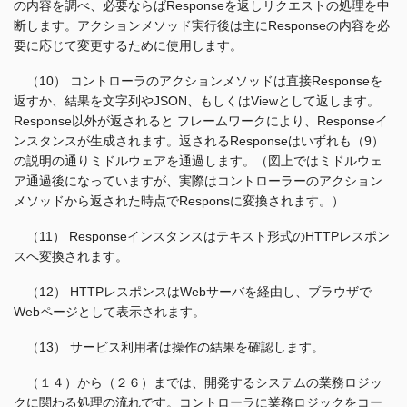
の内容を調べ、必要ならばResponseを返しリクエストの処理を中
断します。アクションメソッド実行後は主にResponseの内容を必
要に応じて変更するために使用します。
（10） コントローラのアクションメソッドは直接Responseを
返すか、結果を文字列やJSON、もしくはViewとして返します。
Response以外が返されると フレームワークにより、Responseイ
ンスタンスが生成されます。返されるResponseはいずれも（9）
の説明の通りミドルウェアを通過します。（図上ではミドルウェ
ア通過後になっていますが、実際はコントローラーのアクション
メソッドから返された時点でResponsに変換されます。）
（11） Responseインスタンスはテキスト形式のHTTPレスポン
スへ変換されます。
（12） HTTPレスポンスはWebサーバを経由し、ブラウザで
Webページとして表示されます。
（13） サービス利用者は操作の結果を確認します。
（１４）から（２６）までは、開発するシステムの業務ロジッ
クに関わる処理の流れです。コントローラに業務ロジックをコー