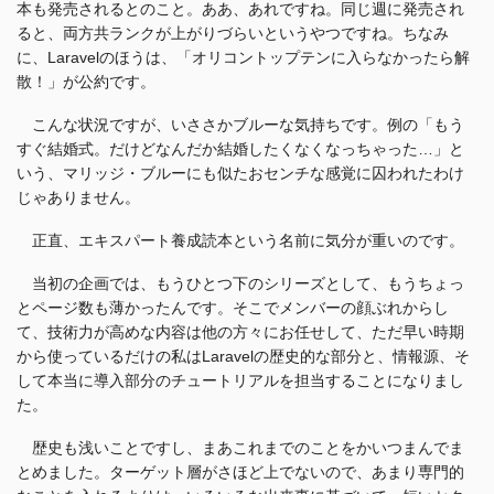
本も発売されるとのこと。ああ、あれですね。同じ週に発売され
ると、両方共ランクが上がりづらいというやつですね。ちなみ
に、Laravelのほうは、「オリコントップテンに入らなかったら解
散！」が公約です。
こんな状況ですが、いささかブルーな気持ちです。例の「もう
すぐ結婚式。だけどなんだか結婚したくなくなっちゃった…」と
いう、マリッジ・ブルーにも似たおセンチな感覚に囚われたわけ
じゃありません。
正直、エキスパート養成読本という名前に気分が重いのです。
当初の企画では、もうひとつ下のシリーズとして、もうちょっ
とページ数も薄かったんです。そこでメンバーの顔ぶれからし
て、技術力が高めな内容は他の方々にお任せして、ただ早い時期
から使っているだけの私はLaravelの歴史的な部分と、情報源、そ
して本当に導入部分のチュートリアルを担当することになりまし
た。
歴史も浅いことですし、まあこれまでのことをかいつまんでま
とめました。ターゲット層がさほど上でないので、あまり専門的