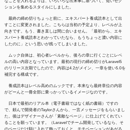
なことを入れるよりは、いろいろな出来事に基づいて、短いセク
ションを集めるスタイルにしました。
最終の締め切りちょっと前に、エキスパート養成読本として出
すことに変更されました。こちらは当初の予定より、レベルが上
向きです。もう、書き直しは間に合いません。「最初から、エキ
スパート養成読本とわかっていたなら、もうちょっと濃い内容に
したのに」という思いが残ってしまいました。
ムック自体は、初心者レベルから、後ろの章に行くごとにレベ
ルの高い内容となっています。最初の現行の締め切りがLaravel5
のリリース次期でしたので、内容は4.2がメイン、一章を使い5.0を
補完する構成です。
養成読本はレベル高めのムックです。本来なら最終章位の内容
がどーんと一冊全部に乗っかっているイメージなのです。
日本で最初のリアル本（電子書籍ではなく紙の書籍）ですの
で、頼んで開発者のTaylorさんから、一言メッセージをもらいまし
た。後はデザイナーさんが「素敵なページ」に仕上げてくれてい
ることを願っています。（Laravelでチーム開発しているなら、そ
のページだけ額に入れて飾っておくと、モチベーションがあがる