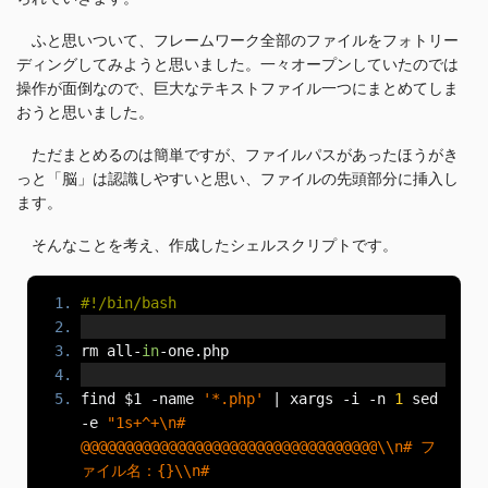
ふと思いついて、フレームワーク全部のファイルをフォトリー
ディングしてみようと思いました。一々オープンしていたのでは
操作が面倒なので、巨大なテキストファイル一つにまとめてしま
おうと思いました。
ただまとめるのは簡単ですが、ファイルパスがあったほうがき
っと「脳」は認識しやすいと思い、ファイルの先頭部分に挿入し
ます。
そんなことを考え、作成したシェルスクリプトです。
#!/bin/bash
rm all
-
in
-
one
.
php
find $1 
-
name 
'*.php'
|
 xargs 
-
i 
-
n 
1
 sed 
-
e 
"1s+^+\n# 
@@@@@@@@@@@@@@@@@@@@@@@@@@@@@@@@@@\\n# フ
ァイル名：{}\\n# 