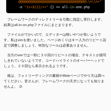
@@@@@@@@@@@@@@@@@@@@@@@@@@@@@@@@@@\\n\\n+"
-
e 
"1s+${1}/++"
{}
>>
 all
-
in
-
one
.
php
フレームワークのディレクトリーを引数に指定し実行します。
結果はall-in-on.phpファイルにまとまります。
ファイルがでかいので、エディターは軽いやつが良いようで
す。私はvimを使いました。ページめくりはキー入力のリピート設
定で調整しましょう。特別なツールは必要ありません。
当方のvimでは一秒に３０回のリピートの場合、テキストが描写
しきれていないようです。コードハイライトのオーバーヘッドで
しょう。２０回なら表示されるようです。
後は、フォトリーディングの書籍やWebページでやり方は調べ
てください。皆さんが、フレームワークの天才になっても知りま
せんよ。 :D