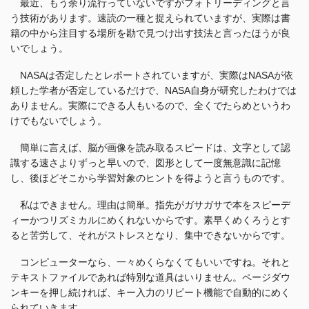
最近、もう余り流行っていないですがフォトリーディングと言
う技術があります。速読の一種と捉えられていますが、実際は書
籍の中から注目する場所を勘で見つけ出す技法と言ったほうが良
いでしょう。
NASAは否定したとレポートされていますが、実際はNASAが依
頼した学者が否定しているだけで、NASA自身が研究したわけでは
ありません。実際にできる人もいるので、全くでたらめというわ
けでもないでしょう。
簡単に言えば、脳が画像を読み取るスピードは、文字として認
識する速さよりずっと早いので、図形として一度無意識に記憶
し、後ほどそこから学習対象のヒントを得ようと言うものです。
私はできません。理由は簡単。指先がガサガサで本をスピーデ
ィーかつリズミカルにめくれないからです。素早くめくろうとす
ると苦労して、それがストレスとなり、集中できないからです。
コンピューターなら、一々めくらなくてもいいですね。それと
テキストファイルであれば特別な道具はいりません。ページダウ
ンキーを押し続ければ、キー入力のリピート機能で自動的にめく
られていきます。