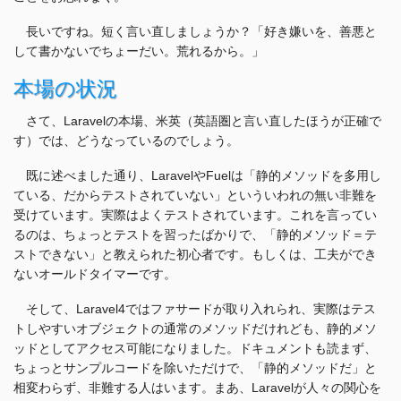
長いですね。短く言い直しましょうか？「好き嫌いを、善悪と
して書かないでちょーだい。荒れるから。」
本場の状況
さて、Laravelの本場、米英（英語圏と言い直したほうが正確で
す）では、どうなっているのでしょう。
既に述べました通り、LaravelやFuelは「静的メソッドを多用し
ている、だからテストされていない」といういわれの無い非難を
受けています。実際はよくテストされています。これを言ってい
るのは、ちょっとテストを習ったばかりで、「静的メソッド＝テ
ストできない」と教えられた初心者です。もしくは、工夫ができ
ないオールドタイマーです。
そして、Laravel4ではファサードが取り入れられ、実際はテス
トしやすいオブジェクトの通常のメソッドだけれども、静的メソ
ッドとしてアクセス可能になりました。ドキュメントも読まず、
ちょっとサンプルコードを除いただけで、「静的メソッドだ」と
相変わらず、非難する人はいます。まあ、Laravelが人々の関心を