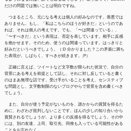
だけの問題では無いことは明白ですね。
つまるところ、元になる考えは個人の好みなのです。善悪では
ありません。もし、「私はこちらのほうが好きだ」というのであ
れば、それは個人の考えです。でも、「〜は間違っている」、
「〜すべきだ」という表現は、否定を表しています。相手に反感
を抱かせます。そのため、使うのは間違っています。はっきりと
好みだというべきでしょう。（:D 分かりました？この矛盾に満ち
た表現が。しばらく、すべきが続きます。;P）
正確に言えば、ツイートなど文字数が限られた状況で、自分の
背景にある考えを前提として話し、それに対し反していると書く
のはまあ無理な話です。受け手がいることを考え、センスティブ
な問題とし、文字数制限のないブログやらで背景を含め書くべき
でしょう。
また、自分が使う予定がないものを、誰かからの賞賛を得るた
めに、わざわざ批判しないことです。ほんの少しの知り合いから
賞賛されるでしょうが、より多くの反感を得るでしょう。その中
には、別の友達、上司、取引先、同僚も入っている可能性がある
ことをお忘れなく。