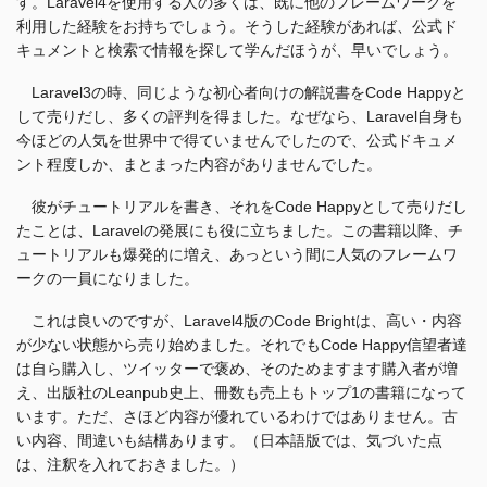
す。Laravel4を使用する人の多くは、既に他のフレームワークを
利用した経験をお持ちでしょう。そうした経験があれば、公式ド
キュメントと検索で情報を探して学んだほうが、早いでしょう。
Laravel3の時、同じような初心者向けの解説書をCode Happyと
して売りだし、多くの評判を得ました。なぜなら、Laravel自身も
今ほどの人気を世界中で得ていませんでしたので、公式ドキュメ
ント程度しか、まとまった内容がありませんでした。
彼がチュートリアルを書き、それをCode Happyとして売りだし
たことは、Laravelの発展にも役に立ちました。この書籍以降、チ
ュートリアルも爆発的に増え、あっという間に人気のフレームワ
ークの一員になりました。
これは良いのですが、Laravel4版のCode Brightは、高い・内容
が少ない状態から売り始めました。それでもCode Happy信望者達
は自ら購入し、ツイッターで褒め、そのためますます購入者が増
え、出版社のLeanpub史上、冊数も売上もトップ1の書籍になって
います。ただ、さほど内容が優れているわけではありません。古
い内容、間違いも結構あります。（日本語版では、気づいた点
は、注釈を入れておきました。）