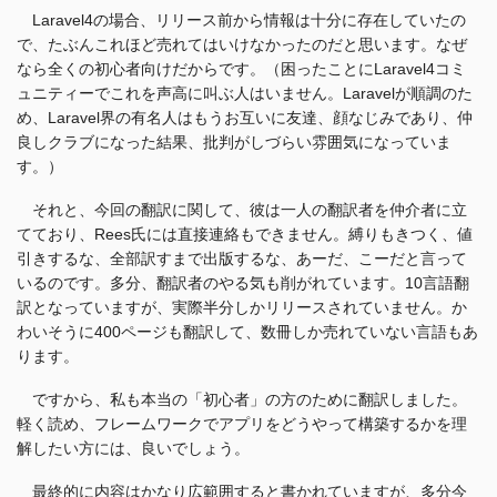
Laravel4の場合、リリース前から情報は十分に存在していたの
で、たぶんこれほど売れてはいけなかったのだと思います。なぜ
なら全くの初心者向けだからです。（困ったことにLaravel4コミ
ュニティーでこれを声高に叫ぶ人はいません。Laravelが順調のた
め、Laravel界の有名人はもうお互いに友達、顔なじみであり、仲
良しクラブになった結果、批判がしづらい雰囲気になっていま
す。）
それと、今回の翻訳に関して、彼は一人の翻訳者を仲介者に立
てており、Rees氏には直接連絡もできません。縛りもきつく、値
引きするな、全部訳すまで出版するな、あーだ、こーだと言って
いるのです。多分、翻訳者のやる気も削がれています。10言語翻
訳となっていますが、実際半分しかリリースされていません。か
わいそうに400ページも翻訳して、数冊しか売れていない言語もあ
ります。
ですから、私も本当の「初心者」の方のために翻訳しました。
軽く読め、フレームワークでアプリをどうやって構築するかを理
解したい方には、良いでしょう。
最終的に内容はかなり広範囲すると書かれていますが、多分今