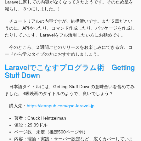
Laraveに関しての内容がなくなってきたようです。そのため星を
減らし、３つにしました。）
チュートリアルの内容ですが、結構濃いです。まだ５章だとい
うのに、APIやったり、コマンド作成したり、パッケージを作成し
たりしています。Laravelをフル活用したい方にお勧めです。
今のところ、２週間ごとのリリースをお楽しみにできる方、コ
ードから学ぶタイプの方におすすめしましょう。
Laravelでこなすプログラム術 Getting
Stuff Down
日本語タイトルには、Getting Stuff Downの意味合いを含めてみ
ました。B級映画のタイトルのようで、良いでしょう？
購入先：
https://leanpub.com/gsd-laravel-jp
著者：Chuck Heintzelman
値段：29.99ドル
ページ数：未定（推定500ページ弱）
内容：理論・実践・サーバー設定など、広くカバーしていま