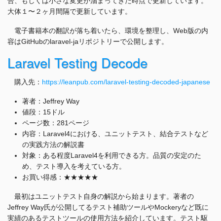
合、もしくは小さな変更が溜まってきた時点で更新しています。
大体１〜２ヶ月間隔で更新しています。
電子書籍本の翻訳が落ち着いたら、環境を整理し、Web版の内
容はGitHubのlaravel-jaリポジトリーで公開します。
Laravel Testing Decode
購入先：
https://leanpub.com/laravel-testing-decoded-japanese
著者：Jeffrey Way
値段：15ドル
ページ数：281ページ
内容：Laravel4における、ユニットテスト、結合テストなど
の実践方法の解説書
対象：ある程度Laravel4を利用できる方。品質の安定のた
め、テスト導入を考えている方。
お買い得感：★★★★★
最初はユニットテスト自身の解説から始まります。著者の
Jeffrey Way氏が公開してるテスト補助ツールやMockeryなど既に
実績のあるテストツールの使用方法を紹介しています。テスト駆